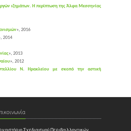
εργών ιζημάτων. Η περίπτωση της Άλφα Μεσσηνίας
γανισμών
», 2016
», 2014
νίας
», 2013
γαίου
», 2012
στελλίου Ν. Ηρακλείου με σκοπό την αστική
πικοινωνία
ργαστήριο Σχεδιασμού Περιβαλλοντικών