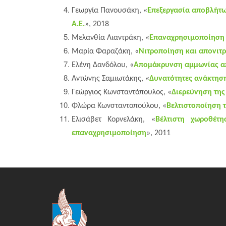
Γεωργία Πανουσάκη, «
Επεξεργασία αποβλήτω
Α.Ε.
», 2018
Μελανθία Λιαντράκη, «
Επαναχρησιμοποίηση 
Μαρία Φαραζάκη, «
Νιτροποίηση και απονιτ
Ελένη Δανδόλου, «
Απομάκρυνση αμμωνίας απ
Αντώνης Σαμιωτάκης, «
Δυνατότητες ανάκτηση
Γεώργιος Κωνσταντόπουλος, «
Διερεύνηση της
Φλώρα Κωνσταντοπούλου, «
Βελτιστοποίηση 
Ελισάβετ Κορνελάκη, «
Βέλτιστη χωροθέτ
επαναχρησιμοποίηση
», 2011