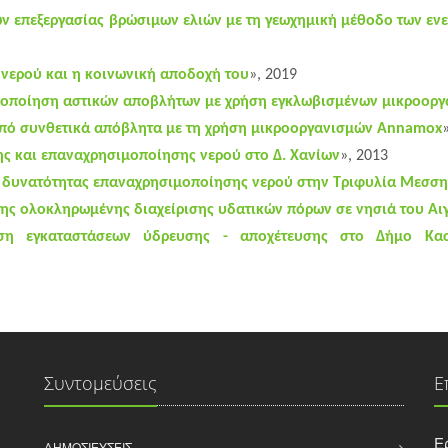
ν επεξεργασίας βρώσιμων ελιών με τη γεωχημική μέθοδο των εν
νερού και η κοινωνική αποδοχή του
», 2019
ροποίηση αστικών αποβλήτων με χρήση εγκλωβισμένων μικροορ
ό συνθετικά απόβλητα με τη χρήση μικροοργανισμών Annamox
ς και επαναχρησιμοποίησης νερού στο Δ. Χανίων
», 2013
 δυνατότητας επαναχρησιμοποίησης νερού στην Τριφυλία Μεσση
της ολοκληρωμένης διαχείρισης υδατικών πόρων σε νησιά του Αι
ηση εγκαταστάσεων ύδρευσης - αποχέτευσης στο Δήμο Κα
Συντομεύσεις
Ε
Ε
ΔΗΜΟΣΙΕΎΣΕΙΣ